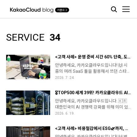
본문 바로가기
SERVICE
34
<고객 사례> 운영 준비 시간 60% 단축, 도로가 카카오클라우드로 자체 서비스를 구축한 이유
안녕하세요, 카카오클라우드입니다! 🙌 시
중의 여러 SaaS 툴을 활용해서 쓰던 스타트
업이, 자체 시스템을 직접 구축하기로 결심
2026. 7. 24.
한다면 어떤 변화가 생길까요? 🛠️로봇 교육
스타트업 주식회사 도로는 그 질문의 답을
🎖️TOP500 세계 39위! 카카오클라우드 AI 슈퍼컴퓨터 구축기
스스로 찾아내었습니다. 외부 SaaS 도구에
안녕하세요, 카카오클라우드입니다. 🇰🇷
운영 방식을 맞추는 대신, 자체 러닝 시스템
대한민국의 AI 경쟁력 강화를 위해 의미 있
을 직접 만들기로 한 건데요.그 결정을 계기
는 소식을 전해드리고자 합니다. 카카오클
2026. 6. 19.
로 도로는 카카오클라우드 인프라 기반의
라우드가 정부의 ‘GPU 확보·구축·운용지원
자체 서비스를 구축했고, 운영 준비 시간을
사업’을 통해 최신형 NVIDIA HGX B200 기
60% 줄이고 강사 관리 효율을 2~3배 끌어
<고객 사례> 비용절감에서 ESG🌿까지, 소규모 공공기관의 ‘100% 클라우드 네이티브’ 전환 사례 : 한국형사법무정책연구원
반 GPU 인프라를 구축하여, 세계 최상위권
올리는 성과를 거두었습니다. 소규모 스타
안녕하세요, 카카오클라우드입니다! 🙌 범