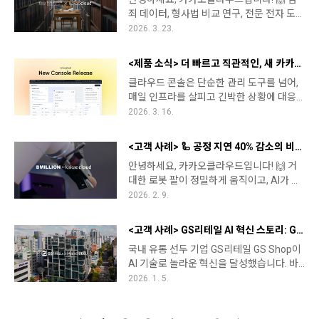
수준의 성능을 확인했습니다.👏👏 이번 성
트업이 클라우드 전환으로 어떻게 업무 효
죄 데이터, 형사법 비교 연구, 전문 전자 도서
과는 단순히 GPU를 많이 확보했다는 의미
율화를 이뤄냈는지, 도로의 담당자분들을
관까지..! 대한민국 형사·법무 분야의 데이터
2026. 3. 23.
를 넘어, 대규모 AI 워크로드를 안정적으로
만나 직접 들어봤습니다.Q1. 도로는 어떤 회
를 한 곳에서 책임지는 기관이 있다면 어떨
고속 처리할 수 있는 고성능 인프라를 실제
사인가요? 아이들이 직접 공대를 체험하며,
까요? 📚 바로 국무조정실 산하 국책 연구기
로 구현했다는 점에서 의미가 큽니다. 여기
로봇 교육을 재미있게 경험할 수 ..
<제품 소식> 더 빠르고 직관적인, 새 카카오클라우드 콘솔 오픈 🎉
관, 한국형사법무정책연구원(형정원) 입니
서 잠깐! 🖐️ GPU 확보・ 구축・ 운용지원
클라우드 콘솔은 단순한 관리 도구를 넘어,
다. 한정된 인력으로 복잡한 레거시 시스템
사업이란? 대한민국 AI 경쟁력을 강화하기
매일 인프라를 살피고 긴박한 상황에 대응
을 운영해 오던 이곳이, 단순한 서버 이전을
위해 정부 주도로 고성능 인프라를 구축하
하는 엔지니어들에게 가장 핵심적인 업무
2026. 3. 16.
넘어 100% 컨테이너화와 애플리케이션 현
고, 이를 산업계・대학・연구기관・국가
공간입니다. 카카오클라우드는 “어떻게 하
대화(Modernization)까지 달성했습니다!
AI 프로젝트 등에 지원하는 핵심 프로젝트
면 사용자가 흐름을 놓치지 않고 업무에만
🎯 이번 인터뷰는 형정원 사무실 내의 도서
입니다. 관련기사1..
<고객 사례> 🦾 공정 지연 40% 감소의 비결, 피지컬 AI를 위한 디밀리언의 멀티클라우드 전략
몰입할 수 있을까?” 라는 본질적인 물음에서
관에서 진행됐는데요. 수십 년 된 형사·법무
안녕하세요, 카카오클라우드입니다! 🙌 거
시작해, 1년여의 치열한 고민 끝에 콘솔을
전문서적부터 각국의 법률 서적까지, 빼곡
대한 로봇 팔이 정밀하게 움직이고, AI가 실
완전히 재설계했습니다. 그리고 2026년 3
하게 채워진 책장을 보는 것만으로도 이곳
시간으로 불량을 잡아내는 '미래형 공장'을
2026. 2. 9.
월 13일, 디자인 변화를 넘어 엔지니어의 경
이 얼마나 방대한 데이터를 쌓아온 기관인
상상해 보신 적 있나요? 🤖 그 상상을 현실
험을 혁신할 새로운 콘솔 오픈 소식을 전해
지 실감할 수 있었습니다. 놀라운 건 이 수많
로 만드는 기업, 제조 데이터 기반 자율 제조
드립니다. 👏 👏 새로운 콘솔이 집중한 것은
은 서적들도 디지털 데..
<고객 사례> GS리테일 AI 혁신 스토리: GPU 비용 35% 절감 비결은?
솔루션 전문 기업 디밀리언(DMILLION)과
두 가지입니다. ✅ 필요한 것만, 내 방식대로
국내 유통 선두 기업 GS리테일 GS Shop이
카카오클라우드가 만났습니다. 🤝 기존 온
대시보드부터 테이블까지, 내 업무에 필요
AI 기술로 놀라운 혁신을 달성했습니다. 바
프레미스 서버의 한계를 넘어, 멀티클라우
한 정보와 기능만 골라 구성할 수 있습니다.
로 GPU 비용을 35% 절감하고, 모델 실험 사
2026. 1. 5.
드 전략으로 공정 지연 시간을 40%나 획기
정해진 화면을 따라가는 것이 아니라, 사용
례수를 40% 증가시킨 것입니다. 이 혁신의
적으로 줄인 디밀리언의 혁신 스토리를 지
자가 직접 콘솔을 만들어가는 경험입니다.✅
비결을 직접 듣기 위해 카카오클라우드가
금 바로 확인해 보세요! Q1) 디밀리언은 어
화면 이동 없이, 바로 여기..