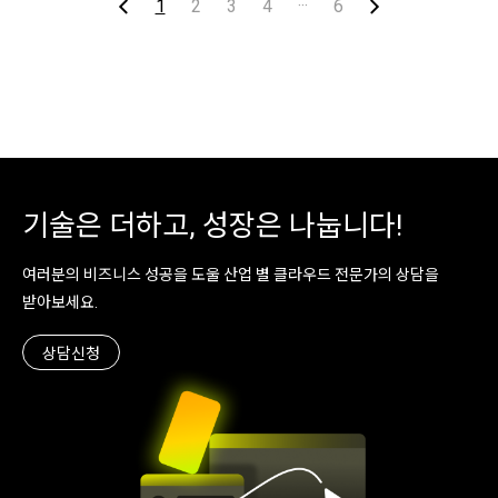
GS리테일 검색추천파트 이창민 파트장님을
1
2
3
4
···
6
떤 서비스를 제공하나요? " 현실의 물리적
만났습니다. 활기찬 본사 분위기 속에서 만
한계를 극복하는 AI기반 자율제조 솔루션,
난 이창민 파트장님은 처음에는 긴장했지
FLEXIBOT을 서비스합니다."디밀리언은
만, 성과를 이야기할 때는 확신과 자부심이
2024년 설립된 제조 AI 전문 기업입니다. 인
가득했습니다.파트장님은 이러한 성과를 두
공지능과 로보틱스 기술을 활용해 생산 현
고 "단순히 비용 절감을 넘어, AI 기반 의사
장의 유연성을 극대..
결정 속도를 높이고 혁신 과정을 가속화한
의미 있는 변화"라고 강조했습니다. 이번 인
터뷰를 통해 GS Shop이 카카오클라우드 도
입을 통해 어떻게 AI 기술로 유통의 패러다
기술은 더하고, 성장은 나눕니다!
임을 바꾸고, 혁신의 속도를 높일 수 있었는
지 생생하게 들을 수 있..
여러분의 비즈니스 성공을 도울 산업 별 클라우드 전문가의 상담을
받아보세요.
상담신청