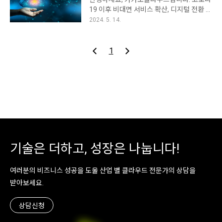
년을 이끌어갈 10대 전략 기술 트렌드를 발
대해 살펴보고자 합니다. 이반 쉬크바룬은
19 이후 비대면 서비스 확산, 디지털 전환 가
표했습니다. 이번에 발표된 트렌드는 기업
데이터 기반 조사 회사 Social Links의 CEO
속화로 클라우드 도입이 빠르게 증가하고
2024. 5. 14.
들이 앞으로의 미래를 안전하게 개척해나갈
이자 공동 창립자로, 미래 기술 트렌드에 대
있습니다. 2025년이 되면 대다수 기업이 클
수 있도록 돕는 가이드 역할을 할 것으로 기
한 깊은 통찰..
라우드 우선(Cloud First) 전략을 추진할 것
대됩니다. 특히 AI가 기술의 도입, 구현, 활용
으로 전망되는데요. 기업의 인프라는 어떻
1
방식을 근본적으로 바꾸고 있는 현시점에서
게 변화하고 있으며, 향후 어떤 과제에 직면
CIO들은 이러한 트렌드를 통해 조직의 미래
하게 될까요? 최근 테크 뉴스 미디어인
를 더 효과적으로 계획할 수 있을 것입니다.
ITWorld(출처)에서 이와 관련한 흥미로운
가트너는 2025년 전략 기술 트렌드를 'AI 필
조사 보고서를 발행해 관련 내용을 함께 살
수 요소와 위험', '새로운 컴퓨팅의 지평',
펴보려고 합니다. 2024년 기업 인프라, 클라
'인..
우드가 차지하는 비중 지속 증가 ITWorld의
조사에 따르면 국내 기업의 75% 이상이 현
재 클라우드를 활용 중이며, 응답자의 과반
수는 향후 1~2년 내 클라우드 비중이 대폭
기술은 더하고, 성장은 나눕니다!
확대될 것으로 전망했습니다. 실제 클라우
드와 온프레미스를 ..
여러분의 비즈니스 성공을 도울 산업 별 클라우드 전문가의 상담을
받아보세요.
상담신청