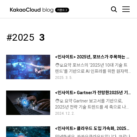
본문 바로가기
2025
3
<인사이트> 2025년, 포브스가 주목하는 10가지 테크 트렌드
🧑‍💻요약 포브스의 ‘2025년 10대 기술 트
렌드’를 기반으로 AI 인프라를 위한 원자력
도입, 에이전틱 AI 확산, 뉴로모픽 컴퓨팅, 합
2025. 3. 5.
성 미디어, XR 및 공간 컴퓨팅, 마이크로
LLM, 포스트 양자 암호화, 하이브리드·엣지
<인사이트> Gartner가 전망한2025년 기술 트렌드로 살펴보는 미래 비즈니스의 방향성
컴퓨팅, 주변 지능까지 주요 혁신 기술의 등
🧑‍💻 요약 Gartner 보고서를 기반으로,
장 배경과 산업적 영향력을 단계적으로 정
2025년 전략 기술 트렌드를 세 축으로 나누
리합니다. 안녕하세요, 카카오클라우드입니
어 설명하며, 각 트렌드가 기업 혁신과 리스
2024. 12. 2.
다. 오늘은 최근 포브스(Forbes)에서 이반
크 관리에 어떤 구조적 변화를 가져오는지
쉬크바룬(Ivan Shkvarun)이 발표한 "Top
정리합니다. 안녕하세요, 카카오클라우드입
10 Technology Trends For 2025" 기사를
<인사이트> 클라우드 도입 가속화, 2025년 클라우드 전망과 기업의 대응 전략
니다. 글로벌 리서치 기업 Gartner가 2025
바탕으로 올해 주목해야 할 기술 트렌드에
안녕하세요, 카카오클라우드입니다. 코로나