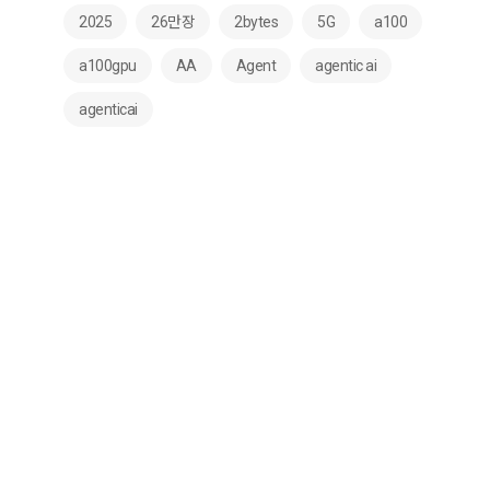
2025
26만장
2bytes
5G
a100
a100gpu
AA
Agent
agentic ai
agenticai