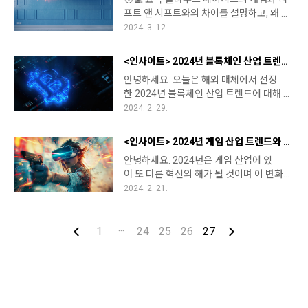
는 방법론입니다. 기본적으로 클라우드
이사할 때 사용하는 '포장상자' 같은 것이 있
프트 앤 시프트와의 차이를 설명하고, 왜 중
는 온프레미스보다 비용 효율적인 환경
다고 상상해보세요. 컨테이너 안에는 프로
요한지 짚은 뒤, 공공기관 적용 가능성을 언
2024. 3. 12.
을 제공하기는 하지만 적지 않은 기업들
그램이 작동하는 데 필요한 모든 환경(코드,
급하고 카카오클라우드 고객사인 한국형사·
이 서비스를 이용하는 과정에서 필요보
라이브러리, 시스템 도구 등)이 들어있습니
법무정책연구원(이하 형정원) 성공 사례를
다 과도하게 많은 데이터를 사용하거나 리
다. 이 포..
<인사이트> 2024년 블록체인 산업 트렌드와 전망 - 주요 키워드를 중심으로
소개합니다. 여러분은 클라우드 네이티브
소스를 낭비하는 일을 겪고 있으며 실제
안녕하세요. 오늘은 해외 매체에서 선정
(Cloud Native)에 대해서 잘 알고 계신가
로 적절한 컴퓨팅 파워를 분배하지 못해 높
한 2024년 블록체인 산업 트렌드에 대해 블
요?클라우드 기술이 빠르게 발전하면서 '클
은 비용이 청구되는 경우도 일어나는 것
록체인 기술에 대한 배경지식 부족한 분들
2024. 2. 29.
라우드 네이티브'라는 용어를 종종 듣게 되
이 현실입니다. 핀옵스는 이러한 클라우
도 이해하실 수 있도록 가능한 쉽게 풀어
는데요, 오늘은 클라우드 네이티브가 무엇
드 비용을 투명하게 관리하고 예산을 효율
서 소개해드리려고 합니다.1. 포브스
인지, 그리고 기존의 리프트 앤 시프트(Lift
적으로 할당하여 기업이 예상치 못한 비
<인사이트> 2024년 게임 산업 트렌드와 전망 Top 5
(Forbes)먼저 미국의 경제 매거진 포브스가
and Shift) 방식과는 어떤 차이가 있는지 알
용 지출 없이 클라우드를 최대한 활용..
안녕하세요. 2024년은 게임 산업에 있
선정한 2024년 블록체인 산업의 6가지 주
아보겠습니다.1. 클라우드 네이티브란?클라
어 또 다른 혁신의 해가 될 것이며 이 변화
요 키워드입니다. (해당 기사 : 바로가
우드 네이티브는 클라우드 환경에 최적화되
의 물결은 우리 모두에게 새로운 경험과 기
2024. 2. 21.
기)1) 환경적 지속가능성(Sustainability)
어 설계된 애플리케이션과 시스템을 말합니
회를 제공할 것으로 보입니다. 오늘은 가상
블록체인과 Web3 기술은 인터넷과 금융 산
다. 이러한 접근 방식은 클라우드의 유연성,
현실, AI, 클라우드와 같은 기술
업에 대단한 혁신을 가져왔지만 이 기술들
확장성, 그리고 탄력성을 최대..
이 올 한 해 어떻게 게임 산업을 재정의할
1
···
24
25
26
27
이 많은 양의 에너지를 소비한다는 점에서
지 최근 트렌드를 살펴보고 그 이후를 전망
환경적 지속 가능성에 대한 우려가 제기되
해보는 시간을 가지려고 합니다.1. VR 게
고 있다 합니다. 예를 들어, 비트코인 네트워
임 시장의 폭발 VR 게임의 시장 규모는
크는 2022년에 핀란드 전체 국가가 사용한
2023년 152억6천만 달러에서 2024년
것과 같은 양의 에너지를 사용했다고 추정
196억2천만 달러로 CAGR 28.5% 급성장
됩니다. 비트코인보다 더 에너지 효율적인..