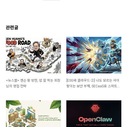
관련글
<뉴스썰> 젠슨 황 방한, 밥 잘 먹는 회장
[ESG와 클라우드 ②] 나도 모르는 사이
님의 영업 전략
쌓이는 보안 부채, SECaaS로 스마트하
게 대응하세요!