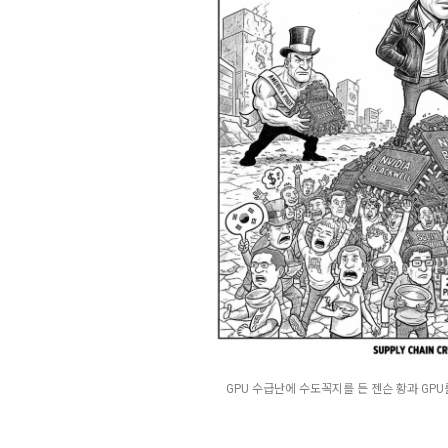
GPU 수급난에 수도꼭지를 든 젠슨 황과 GPU를