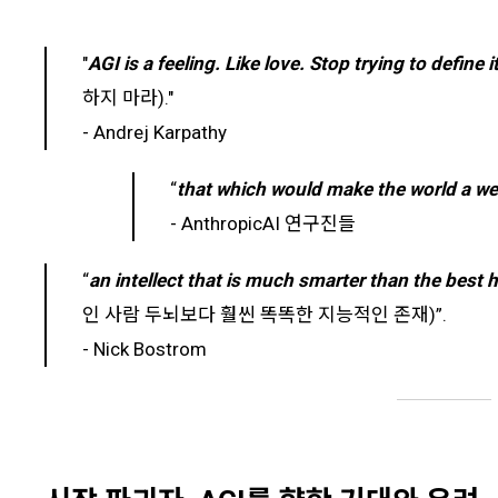
"
AGI is a feeling. Like love. Stop trying to define i
하지 마라)."
- Andrej Karpathy
“
that which would make the world a we
- AnthropicAI 연구진들
“
an intellect that is much smarter than the best h
인 사람 두뇌보다 훨씬 똑똑한 지능적인 존재)”.
- Nick Bostrom