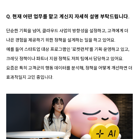
Q. 현재 어떤 업무를 맡고 계신지 자세히 설명 부탁드립니다.
단순한
기획을
넘어
,
클라우드
사업의
방향성을
설정하고
,
고객에게
더
나은
경험을
제공하기
위한
정책을
설계하는
일을 하고 있어요.
예를
들어
스타트업
대상
프로그램인
‘
로켓런처
’
를
기획
·
운영하고
있고
,
크레딧
정책이나
파트너
지원
정책도
저희
팀에서
담당하고
있어요
.
요즘은
특히
고객군의
행동
데이터를
분석해
,
정책을
어떻게
개선하면
더
효과적일지
고민
중입니다
.