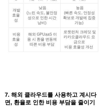
낮음
높음
개발
(느린 속도, 불안정
(빠른 속도, 안정성
효율
성으로 인한 시간
확보로 개발에 집중
성
낭비)
가능)
로켓런처 크레딧 및
비용
해외 GPUaaS 이
카카오클라우드 요
효율
용 시 환율 변동에
금으로
성
따른 비용 부담
비용 효율성 개선
7. 해외 클라우드를 사용하고 계시다
면, 환율로 인한 비용 부담을 줄이기