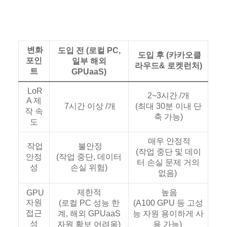
변화
도입 전 (로컬 PC,
도입 후 (카카오클
포인
일부 해외
라우드& 로켓런처)
트
GPUaaS)
LoR
2~3시간 /개
A 제
7시간 이상 /개
(최대 30분 이내 단
작 속
축 가능)
도
매우 안정적
작업
불안정
(작업 중단 및 데이
안정
(작업 중단, 데이터
터 손실 문제 거의
성
손실 위험)
없음)
제한적
높음
GPU
자원
(로컬 PC 성능 한
(A100 GPU 등 고성
접근
계, 해외 GPUaaS
능 자원 용이하게 사
성
자원 확보 어려움)
용 가능)